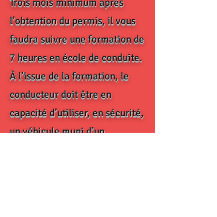
Trois mois minimum après
l’obtention du permis, il vous
faudra suivre une formation de
7 heures en école de conduite.
À l’issue de la formation, le
conducteur doit être en
capacité d’utiliser, en sécurité,
un véhicule muni d’un
changement de vitesses
manuel de façon simultanée
avec les autres tâches de
conduite.